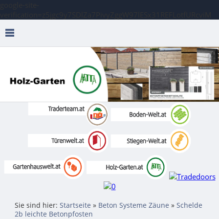
google-site-
verification=z5jgc9y7SDlZa7PivyZggW97lESx31REFLotfURcviM
Sie sind hier:
Startseite
»
Beton Systeme Zäune
»
Schelde
2b leichte Betonpfosten