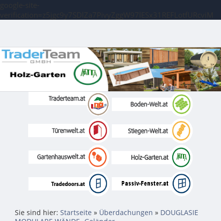
google-site-
verification=z5jgc9y7SDlZa7PivyZggW97lESx31REFLotfURcviM
Sie sind hier:
Startseite
»
Überdachungen
»
DOUGLASIE