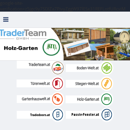
google-site-
verification=z5jgc9y7SDlZa7PivyZggW97lESx31REFLotfURcviM