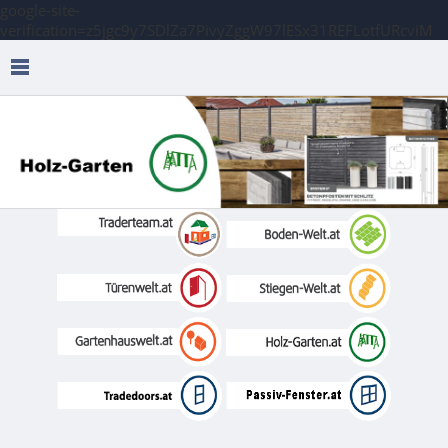
google-site-
verification=z5jgc9y7SDlZa7PivyZggW97lESx31REFLotfURcviM