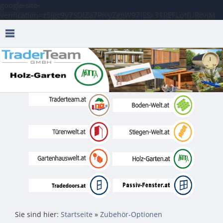
google-site-
verification=z5jgc9y7SDlZa7PivyZggW97lESx31REFLotfURcviM
Sie sind hier:
Startseite
»
Zubehör-Optionen