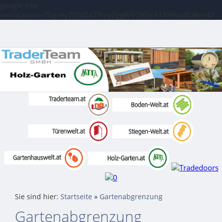
google-site-
verification=z5jgc9y7SDlZa7PivyZggW97lESx31REFLotfURcviM
Sie sind hier:
Startseite
»
Gartenabgrenzung
Gartenabgrenzung