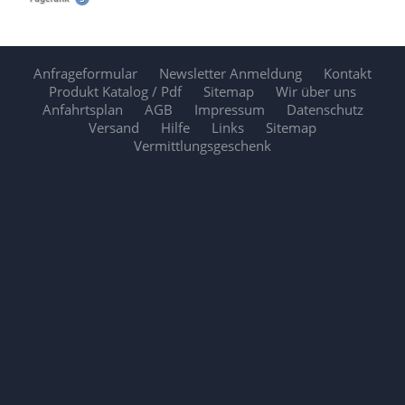
Anfrageformular
Newsletter Anmeldung
Kontakt
Produkt Katalog / Pdf
Sitemap
Wir über uns
Anfahrtsplan
AGB
Impressum
Datenschutz
Versand
Hilfe
Links
Sitemap
Vermittlungsgeschenk