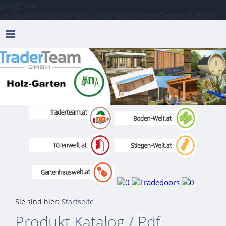
google-site-
verification=z5jgc9y7SDlZa7PivyZggW97lESx31REFLotfURcviM
Sie sind hier:
Startseite
Produkt Katalog / Pdf