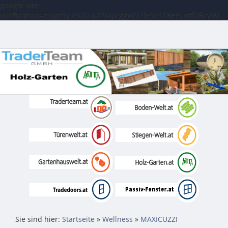
google-site-
verification=z5jgc9y7SDlZa7PivyZggW97lESx31REFLotfURcviM
Sie sind hier:
Startseite
»
Wellness
»
MAXICUZZI