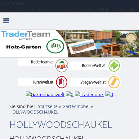
google-site-
verification=z5jgc9y7SDlZa7PivyZggW97lESx31REFLotfURcviM
Sie sind hier:
Startseite
»
Gartenmöbel
»
HOLLYWOODSCHAUKEL
HOLLYWOODSCHAUKEL
HOLLYWOODSCHAUKEL