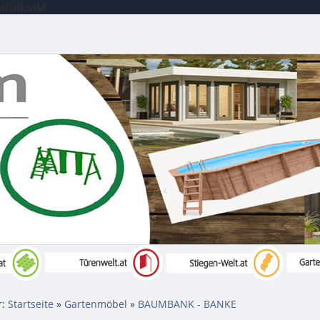
otfURcviM
r:
Startseite
»
Gartenmöbel
»
BAUMBANK - BANKE