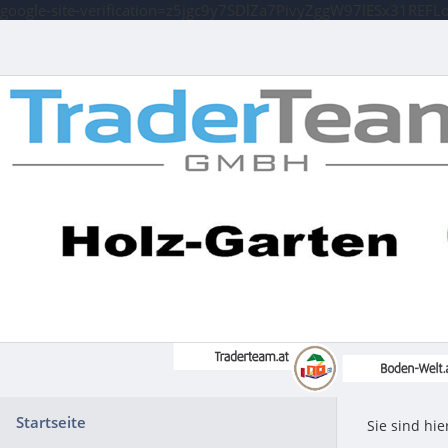
google-site-verification=z5jgc9y7SDlZa7PivyZggW97lESx31REFL
Startseite
Sie sind hie