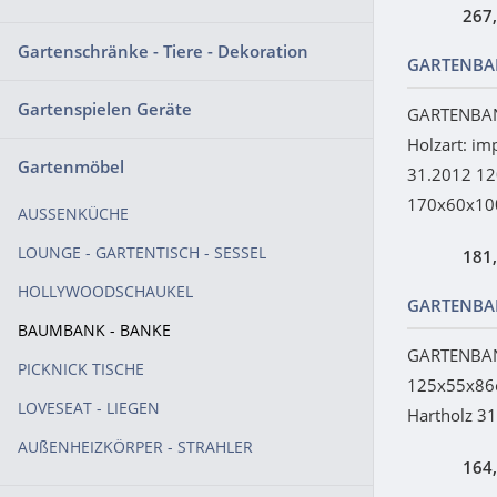
267
Gartenschränke - Tiere - Dekoration
GARTENBA
Gartenspielen Geräte
GARTENBAN
Holzart: im
Gartenmöbel
31.2012 1
170x60x1
AUSSENKÜCHE
LOUNGE - GARTENTISCH - SESSEL
181
HOLLYWOODSCHAUKEL
GARTENBA
BAUMBANK - BANKE
GARTENBAN
PICKNICK TISCHE
125x55x86c
LOVESEAT - LIEGEN
Hartholz 3
AUßENHEIZKÖRPER - STRAHLER
164