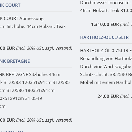
Durchmesser Innenseite:
NK COURT
46cm Holzart: Teak 31.0
K COURT Abmessung:
1.310,00 EUR
(incl.
m Sitzhöhe: 44cm Holzart: Teak
HARTHOLZ-ÖL 0.75LTR
,00 EUR
(incl. 20% USt. zzgl. Versand)
HARTHOLZ-ÖL 0.75LTR Far
Behandlung von Hartholz
NK BRETAGNE
Durch eine Wachszugabe e
K BRETAGNE Sitzhöhe: 44cm
Schutzschicht. 38.2580 B
eak 31.0583 120x51x91cm 31.0585
Mobel mit einem Hartholz
cm 31.0586 180x51x91cm
24,00 EUR
(incl.
10x51x91cm 31.0549
1cm
,00 EUR
(incl. 20% USt. zzgl. Versand)