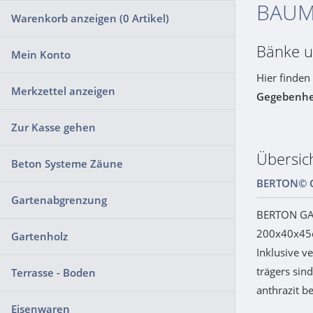
BAUM
Warenkorb anzeigen (
0
Artikel)
Bänke 
Mein Konto
Hier finden
Merkzettel anzeigen
Gegebenhe
Zur Kasse gehen
Übersi
Beton Systeme Zäune
BERTON© 
Gartenabgrenzung
BERTON GA
200x40x45c
Gartenholz
Inklusive v
trägers sin
Terrasse - Boden
anthrazit be
Eisenwaren