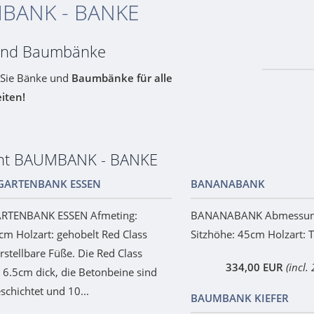
BANK - BANKE
und Baumbänke
 Sie Bänke und
Baumbänke für alle
iten!
cht BAUMBANK - BANKE
GARTENBANK ESSEN
BANANABANK
RTENBANK ESSEN Afmeting:
BANANABANK Abmessun
m Holzart: gehobelt Red Class
Sitzhöhe: 45cm Holzart: 
erstellbare Füße. Die Red Class
334,00 EUR
(incl.
d 6.5cm dick, die Betonbeine sind
schichtet und 10...
BAUMBANK KIEFER