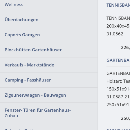
Wellness
TENNISBA
TENNISBAN
Überdachungen
200x40x45c
31.0562
Caports Garagen
226
Blockhütten Gartenhäuser
GARTENBA
Verkaufs - Marktstände
GARTENBAN
Camping - Fasshäuser
Holzart: T
150x51x91
Zigeunerwaagen - Bauwagen
31.0587 2
250x51x9
Fenster- Türen für Gartenhaus-
Zubau
250