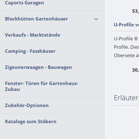
Caports Garagen
53
Blockhütten Gartenhäuser
U-Profile 
Verkaufs - Marktstände
U-Profile ®
Profile. Di
Camping - Fasshäuser
Oberseite a
Zigeunerwaagen - Bauwagen
30
Fenster- Türen für Gartenhaus-
Zubau
Erläute
Zubehör-Optionen
Kataloge zum Stöbern