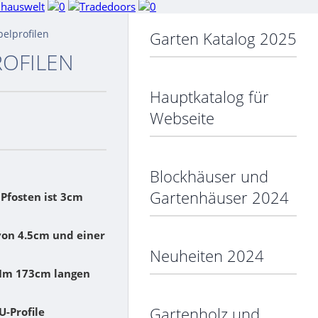
pelprofilen
Garten Katalog 2025
ROFILEN
Hauptkatalog für
Webseite
Blockhäuser und
Gartenhäuser 2024
 Pfosten ist 3cm
 von 4.5cm und einer
Neuheiten 2024
. Im 173cm langen
Gartenholz und
U-Profile