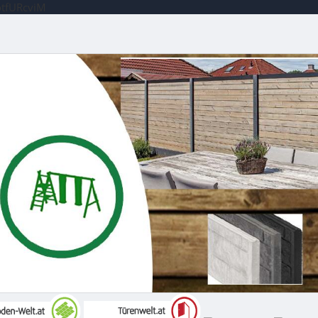
otfURcviM