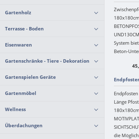
Zwischenpf
Gartenholz
180x180cm
BETONPFOS
Terrasse - Boden
UND130CM 
System biet
Eisenwaren
Beton-Unterp
Gartenschränke - Tiere - Dekoration
45
Gartenspielen Geräte
Endpfoste
Gartenmöbel
Endpfoste
Länge Pfos
Wellness
180x180cm
MOTIVPLA
Überdachungen
SICHTSCHUT
die Möglichk