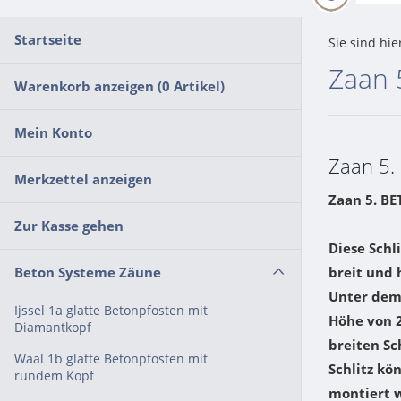
Startseite
Sie sind hie
Zaan
Warenkorb anzeigen (
0
Artikel)
Mein Konto
Zaan 5
Merkzettel anzeigen
Zaan 5. B
Zur Kasse gehen
Diese Schl
Beton Systeme Zäune
breit und 
Unter dem 
Ijssel 1a glatte Betonpfosten mit
Höhe von 
Diamantkopf
breiten Sc
Waal 1b glatte Betonpfosten mit
Schlitz kö
rundem Kopf
montiert w