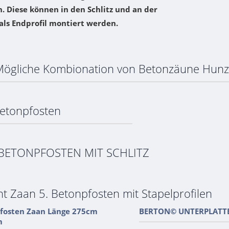
 Diese können in den Schlitz und an der
als Endprofil montiert werden.
 Mögliche Kombionation von Betonzäune Hun
Betonpfosten
 BETONPFOSTEN MIT SCHLITZ
t Zaan 5. Betonpfosten mit Stapelprofilen
fosten Zaan Länge 275cm
BERTON© UNTERPLATTE
m