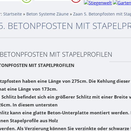
r:
Startseite
»
Beton Systeme Zäune
»
Zaan 5. Betonpfosten mit Sta
 5. BETONPFOSTEN MIT STAPELP
. BETONPFOSTEN MIT STAPELPROFILEN
ETONPFOSTEN MIT STAPELPROFILEN
itzpfosten haben eine Länge von 275cm. Die Kehlung dieser
hat eine Länge von 173cm.
Schlitz befindet sich ein größerer Schlitz mit einer Breite
26cm. In diesem untersten
hlitz kann eine glatte Beton-Unterplatte montiert werden
nnen Stapelprofile aus Holz
erden. Als Verzierung können Sie verzinkte oder schwarze 