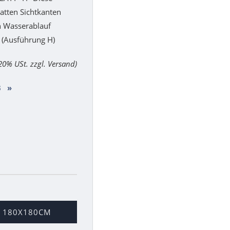
latten Sichtkanten
n Wasserablauf
(Ausführung H)
 20% USt. zzgl. Versand)
3
»
 180X180CM