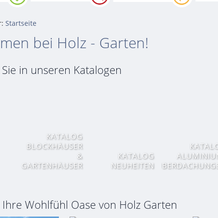
r:
Startseite
omen bei Holz - Garten!
 Sie in unseren Katalogen
KATALOG
BLOCKHÄUSER
KATAL
&
KATALOG
ALUMINIU
GARTENHÄUSER
NEUHEITEN
ÜBERDACHUNG
r Ihre Wohlfühl Oase von Holz Garten