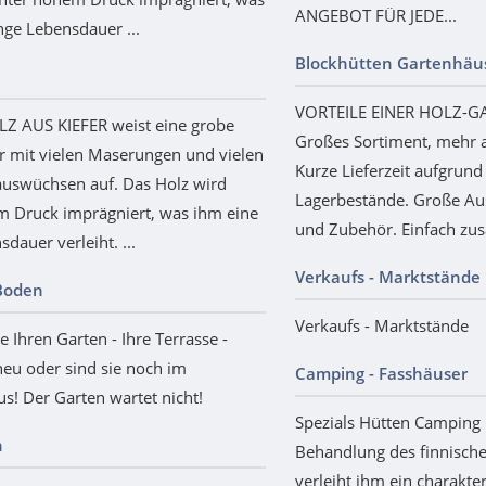
ANGEBOT FÜR JEDE...
nge Lebensdauer ...
Blockhütten Gartenhäu
VORTEILE EINER HOLZ-
 AUS KIEFER weist eine grobe
Großes Sortiment, mehr a
r mit vielen Maserungen und vielen
Kurze Lieferzeit aufgrund
auswüchsen auf. Das Holz wird
Lagerbestände. Große Au
m Druck imprägniert, was ihm eine
und Zubehör. Einfach zu
dauer verleiht. ...
Verkaufs - Marktstände
 Boden
Verkaufs - Marktstände
e Ihren Garten - Ihre Terrasse -
neu oder sind sie noch im
Camping - Fasshäuser
! Der Garten wartet nicht!
Spezials Hütten Camping
n
Behandlung des finnisch
verleiht ihm ein charakter