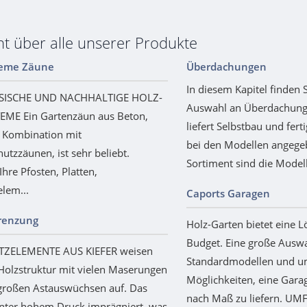
ht über alle unserer Produkte
teme Zäune
Überdachungen
In diesem Kapitel finden 
SISCHE UND NACHHALTIGE HOLZ-
Auswahl an Überdachunge
ME Ein Gartenzäun aus Beton,
liefert Selbstbau und fert
n Kombination mit
bei den Modellen angege
utzzäunen, ist sehr beliebt.
Sortiment sind die Modelle
Ihre Pfosten, Platten,
elem...
Caports Garagen
renzung
Holz-Garten bietet eine L
Budget. Eine große Ausw
TZELEMENTE AUS KIEFER weisen
Standardmodellen und u
Holzstruktur mit vielen Maserungen
Möglichkeiten, eine Gara
 großen Astauswüchsen auf. Das
nach Maß zu liefern. U
unter hohem Druck imprägniert, was