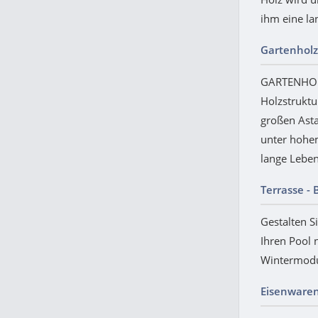
ihm eine la
Gartenholz
GARTENHOLZ
Holzstruktu
großen Ast
unter hohe
lange Lebens
Terrasse -
Gestalten Si
Ihren Pool 
Wintermodus
Eisenware