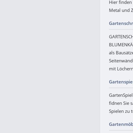
Hier finden
Metal und 
Gartenschr
GARTENSCH
BLUMENKÄS
als Bausätze
Seitenwände
mit Löchern
Gartenspie
GartenSpiel
fidnen Sie 
Spielen zu t
Gartenmöb