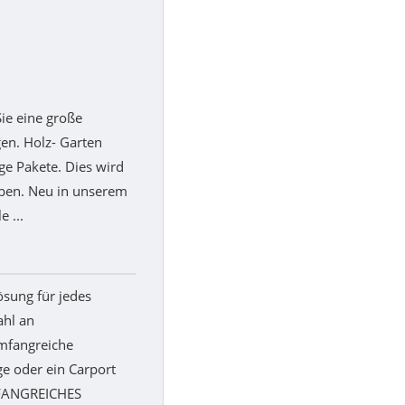
Sie eine große
n. Holz- Garten
ige Pakete. Dies wird
ben. Neu in unserem
 ...
ösung für jedes
ahl an
mfangreiche
ge oder ein Carport
MFANGREICHES