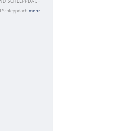
ND SCHLEPPDACH
d Schleppdach
mehr