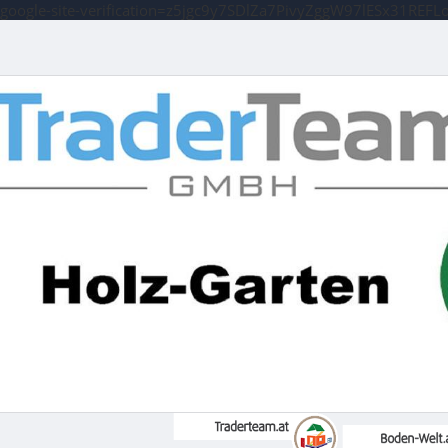
google-site-verification=z5jgc9y7SDlZa7PivyZggW97lESx31REFL