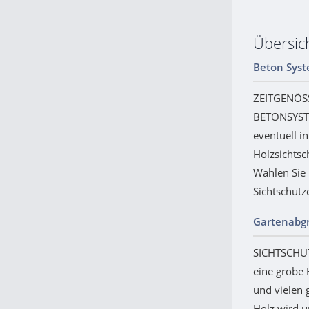
Übersic
Beton Sys
ZEITGENÖS
BETONSYSTE
eventuell i
Holzsichtsch
Wählen Sie 
Sichtschutz
Gartenabg
SICHTSCHU
eine grobe 
und vielen
Holz wird 