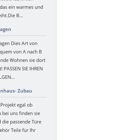
 das ein warmes und
ht.Die B...
wagen
gen Dies Art von
equem von A nach B
ände Wohnen sie dort
lt! PASSEN SIE IHREN
GEN...
tenhaus- Zubau
Projekt egal ob
 bei uns finden sie
d die passende Türe
hör Teile für Ihr