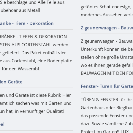
 Sie beschläge und Alle Teile aus
getöntes Schattendesign,
Zubehöär aus Metall
modernes Aussehen verlei
änke - Tiere - Dekoration
Zigeunerwaagen - Bau
RÄNKE - TIEREN & DEKORATION
Zigeunerwaagen - Bauwaa
TEN AUS CORTENSTAHL werden
Unterkunft können sie b
 geliefert. Das Paket enthält vier
stellen ohne große Umst
 aus Cortenstahl, eine Bodenplatte
wo es ihnen gerade gefäl
 für den Wasserabf...
BAUWAGEN MIT DEN FOL
len Geräte
Fenster- Türen für Gar
en und Gäräte ist diese Rubrik Hier
TÜREN & FENSTER für Ihr 
sämtlich sachen was mit Garten und
Gartenhaus oder Rieglbau
un hat, in vernünftiger Qualität!
das passende Fenster un
dazu Sowie sämtiche Zube
el
Projekt im Garten!! LUX...