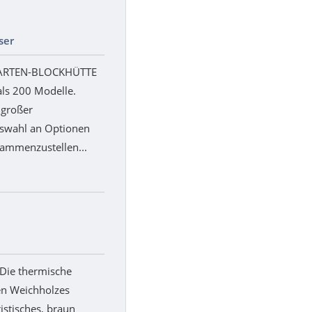
ser
GARTEN-BLOCKHÜTTE
ls 200 Modelle.
 großer
swahl an Optionen
sammenzustellen...
 Die thermische
en Weichholzes
istisches, braun