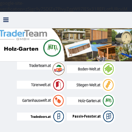
google-site-
verification=z5jgc9y7SDlZa7PivyZggW97lESx31REFLotfURcviM