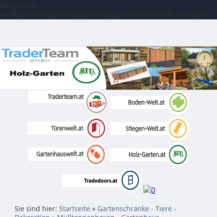
google-site-
verification=z5jgc9y7SDlZa7PivyZggW97lESx31REFLotfURcviM
Sie sind hier:
Startseite
»
Gartenschränke - Tiere -