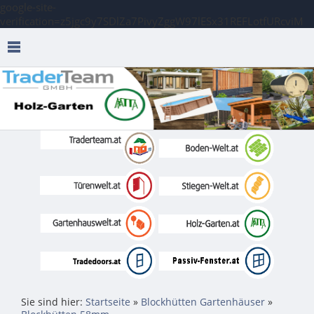
google-site-
verification=z5jgc9y7SDlZa7PivyZggW97lESx31REFLotfURcviM
Sie sind hier:
Startseite
»
Blockhütten Gartenhäuser
»