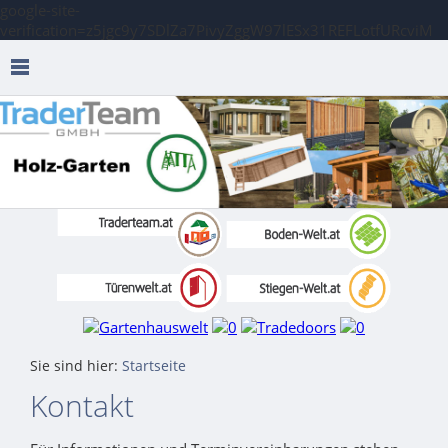
google-site-
verification=z5jgc9y7SDlZa7PivyZggW97lESx31REFLotfURcviM
Sie sind hier:
Startseite
Kontakt