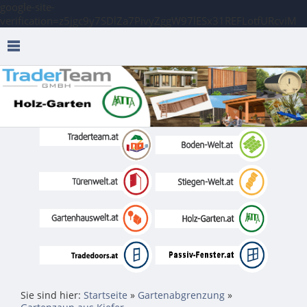
google-site-
verification=z5jgc9y7SDlZa7PivyZggW97lESx31REFLotfURcviM
Sie sind hier:
Startseite
»
Gartenabgrenzung
»