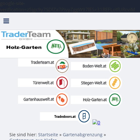
google-site-
verification=z5jgc9y7SDlZa7PivyZggW97lESx31REFLotfURcviM
Sie sind hier:
Startseite
»
Gartenabgrenzung
»