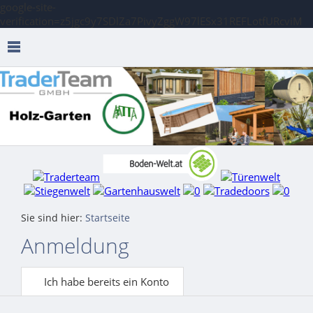
google-site-
verification=z5jgc9y7SDlZa7PivyZggW97lESx31REFLotfURcviM
Sie sind hier:
Startseite
Anmeldung
Ich habe bereits ein Konto