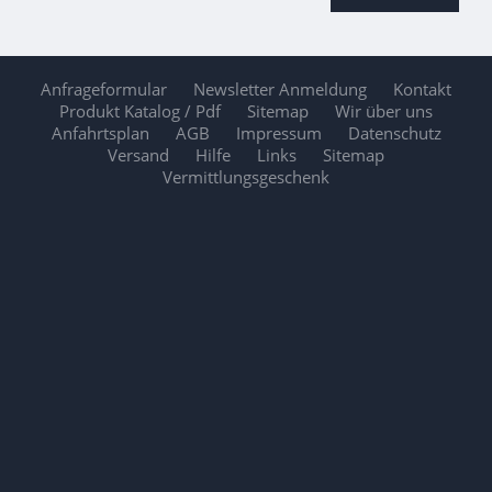
Anfrageformular
Newsletter Anmeldung
Kontakt
Produkt Katalog / Pdf
Sitemap
Wir über uns
Anfahrtsplan
AGB
Impressum
Datenschutz
Versand
Hilfe
Links
Sitemap
Vermittlungsgeschenk