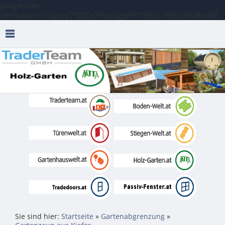
google-site-
verification=z5jgc9y7SDlZa7PivyZggW97lESx31REFLotfURcviM
Sie sind hier:
Startseite
»
Gartenabgrenzung
»