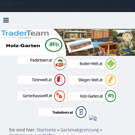
google-site-
verification=z5jgc9y7SDlZa7PivyZggW97lESx31REFLotfURcviM
Sie sind hier:
Startseite
»
Gartenabgrenzung
»