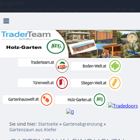
google-site-
verification=z5jgc9y7SDlZa7PivyZggW97lESx31REFLotfURcviM
Sie sind hier:
Startseite
»
Gartenabgrenzung
»
Gartenzaun aus Kiefer