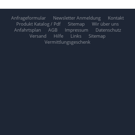
Anfrageformular
Newsletter Anmeldung
Kontakt
Produkt Katalog / Pdf
Sitemap
Wir über uns
Anfahrtsplan
AGB
Impressum
Datenschutz
Versand
Hilfe
Links
Sitemap
Vermittlungsgeschenk